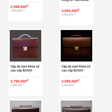
TZ06
đ
2,999,000
đ
đ
3,650,000
4,890,000
đ
4,890,000
Cặp da nam khóa số
Cặp da nam khóa số
cao cấp BOSHI -
cao cấp BOSHI -
BC02
BC01
đ
đ
3,790,000
3,990,000
đ
đ
4,980,000
5,250,000