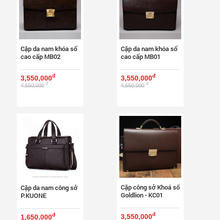
Cặp da nam khóa số
Cặp da nam khóa số
cao cấp MB02
cao cấp MB01
đ
đ
3,550,000
3,550,000
đ
đ
4,550,000
4,550,000
Cặp công sở Khoá số
Cặp da nam công sở
Goldlion - KC01
P.KUONE
đ
đ
3,550,000
1,650,000