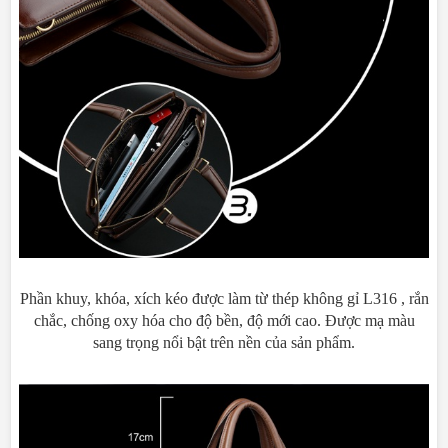
Phần khuy, khóa, xích kéo được làm từ thép không gỉ L316 , rắn
chắc, chống oxy hóa cho độ bền, độ mới cao. Được mạ màu
sang trọng nổi bật trên nền của sản phẩm.