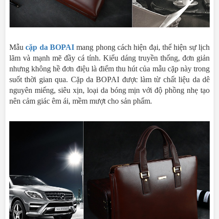
Mẫu
cặp da BOPAI
mang phong cách hiện đại, thể hiện sự lịch
lãm và mạnh mẽ đầy cá tính. Kiểu dáng truyền thống, đơn giản
nhưng không hề đơn điệu là điểm thu hút của mẫu cặp này trong
suốt thời gian qua. Cặp da BOPAI được làm từ chất liệu da dê
nguyên miếng, siêu xịn, loại da bóng mịn với độ phồng nhẹ tạo
nên cảm giác êm ái, mềm mượt cho sản phẩm.