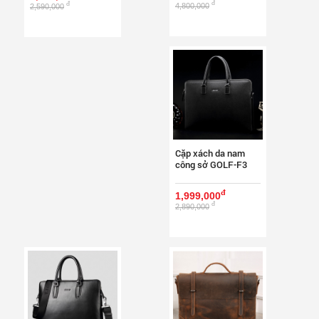
đ
đ
4,800,000
2,590,000
Cặp xách da nam
công sở GOLF-F3
đ
1,999,000
đ
2,890,000