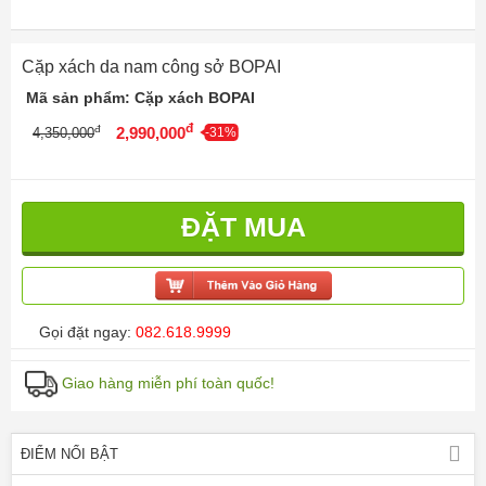
Cặp xách da nam công sở BOPAI
Mã sản phẩm: Cặp xách BOPAI
đ
đ
2,990,000
4,350,000
-31%
ĐẶT MUA
Gọi đặt ngay:
082.618.9999
Giao hàng miễn phí toàn quốc!
ĐIỂM NỔI BẬT