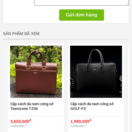
SẢN PHẨM ĐÃ XEM
Cặp xách da nam công sở
Cặp xách da nam công sở
Teemzone TZ06
GOLF-F3
đ
đ
3,650,000
1,999,000
đ
đ
4,890,000
2,890,000