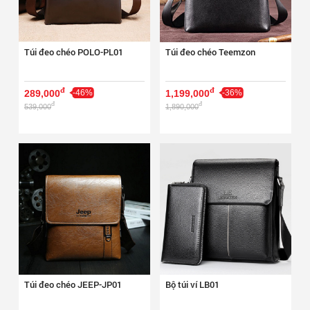
Túi đeo chéo POLO-PL01
Túi đeo chéo Teemzon
đ
đ
289,000
-46%
1,199,000
-36%
đ
đ
539,000
1,890,000
Túi đeo chéo JEEP-JP01
Bộ túi ví LB01