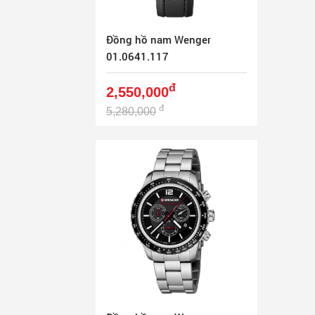
Đồng hồ nam Wenger
01.0641.117
đ
2,550,000
đ
5,280,000