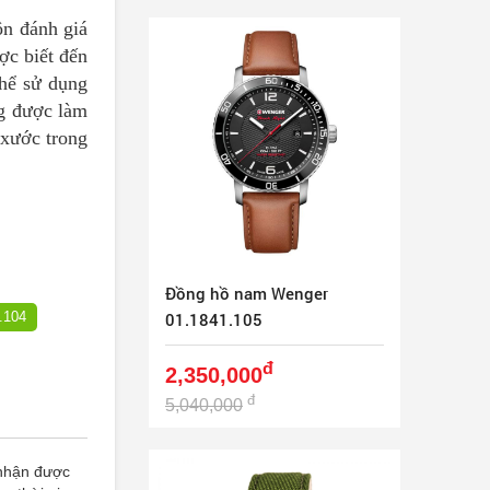
n đánh giá
ợc biết đến
thể sử dụng
ng được làm
 xước trong
Đồng hồ nam Wenger
.104
01.1841.105
đ
2,350,000
đ
5,040,000
 nhận được