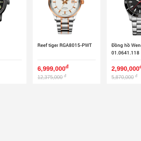
Reef tiger RGA8015-PWT
Đồng hồ Wen
01.0641.118
đ
6,999,000
2,990,000
đ
đ
12,375,000
5,870,000