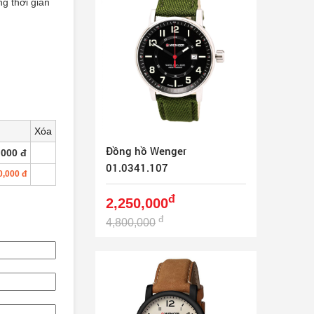
ng thời gian
Xóa
Đồng hồ Wenger
,000 đ
01.0341.107
0,000 đ
đ
2,250,000
đ
4,800,000