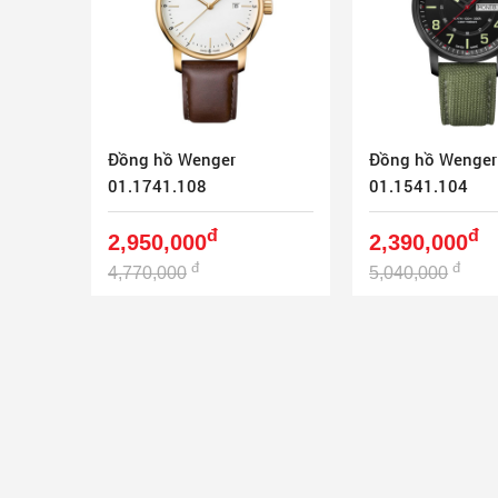
Đồng hồ Wenger
Đồng hồ Wenger
01.1741.108
01.1541.104
đ
đ
2,950,000
2,390,000
đ
đ
4,770,000
5,040,000