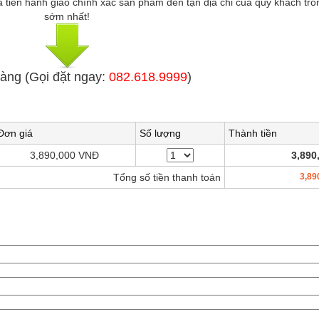
và tiến hành giao chính xác sản phẩm đến tận địa chỉ của quý khách tro
sớm nhất!
àng (Gọi đặt ngay:
082.618.9999
)
Đơn giá
Số lượng
Thành tiền
3,890,000 VNĐ
3,890
Tổng số tiền thanh toán
3,89