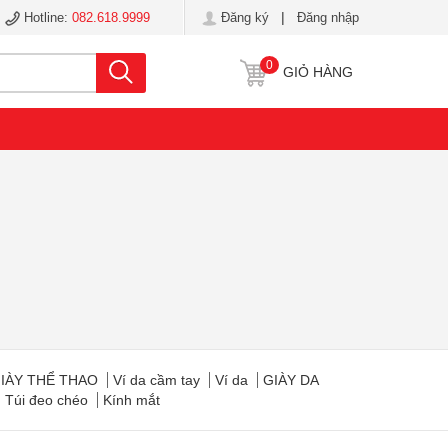
|
Hotline:
082.618.9999
Đăng ký
Đăng nhập
Tìm kiếm
0
GIỎ HÀNG
IÀY THỂ THAO
Ví da cầm tay
Ví da
GIÀY DA
Túi đeo chéo
Kính mắt