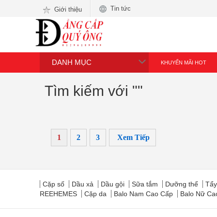
Tin tức
Giới thiệu
DANH MỤC
KHUYẾN MÃI HOT
Tìm kiếm với ""
1
2
3
Xem Tiếp
Cặp số
Dầu xả
Dầu gội
Sữa tắm
Dưỡng thể
Tẩy
REEHEMES
Cặp da
Balo Nam Cao Cấp
Balo Nữ C