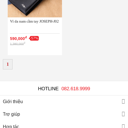
Ví da nam cầm tay JOSEPH-J02
đ
590,000
-57%
đ
1,380,000
1
HOTLINE
082.618.9999
Giới thiệu
Trợ giúp
Giới thiệu
Hợp tác
Quy định và hình thức thanh toán
Hướng dẫn mua hàng