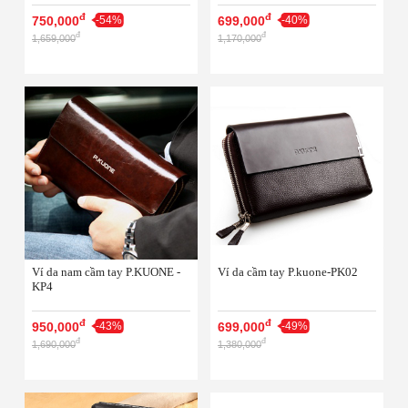
đ
đ
750,000
-54%
699,000
-40%
đ
đ
1,659,000
1,170,000
Ví da nam cầm tay P.KUONE -
Ví da cầm tay P.kuone-PK02
KP4
đ
đ
950,000
-43%
699,000
-49%
đ
đ
1,690,000
1,380,000