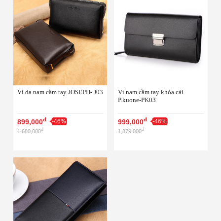
Ví da nam cầm tay JOSEPH- J03
Ví nam cầm tay khóa cài
P.kuone-PK03
đ
đ
899,000
-46%
999,000
-46%
đ
đ
1,680,000
1,879,000