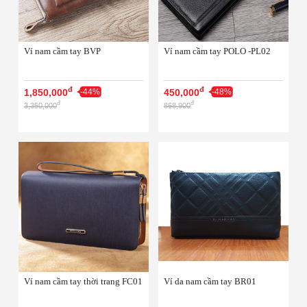
Ví nam cầm tay BVP
Ví nam cầm tay POLO -PL02
đ
đ
1,850,000
-44%
450,000
-48%
đ
đ
3,350,000
868,900
Ví nam cầm tay thời trang FC01
Ví da nam cầm tay BR01