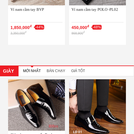
Ví nam cầm tay BVP
Ví nam cầm tay POLO -PL02
đ
đ
1,850,000
-44%
450,000
-48%
đ
đ
3,350,000
868,900
GIÀY
MỚI NHẤT
BÁN CHẠY
GIÁ TỐT