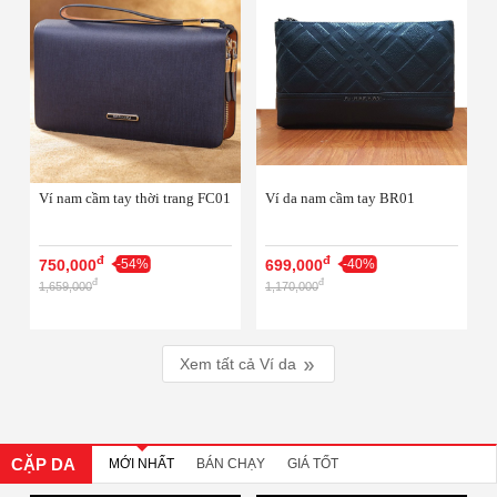
Ví nam cầm tay thời trang FC01
Ví da nam cầm tay BR01
đ
đ
750,000
-54%
699,000
-40%
đ
đ
1,659,000
1,170,000
Xem tất cả
Ví da
CẶP DA
MỚI NHẤT
BÁN CHẠY
GIÁ TỐT