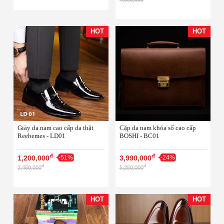
HOT
HOT
Giày da nam cao cấp da thật
Cặp da nam khóa số cao cấp
Reehemes - LD01
BOSHI - BC01
đ
đ
1,200,000
-51%
3,990,000
-24%
đ
đ
2,450,000
5,250,000
HOT
HOT