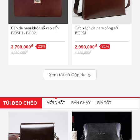
Cặp da nam khóa số cao cấp
Cặp xách da nam công sở
BOSHI - BC02
BOPAI
đ
đ
3,790,000
-23%
2,990,000
-31%
đ
đ
4,980,000
4,350,000
Xem tất cả
Cặp da
TÚI ĐEO CHÉO
MỚI NHẤT
BÁN CHẠY
GIÁ TỐT