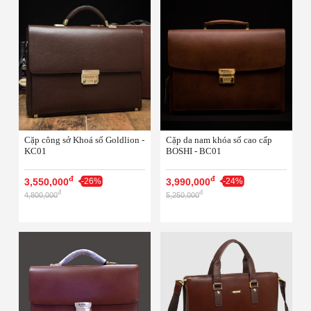
Cặp công sở Khoá số Goldlion -
Cặp da nam khóa số cao cấp
KC01
BOSHI - BC01
đ
đ
3,550,000
-26%
3,990,000
-24%
đ
đ
4,800,000
5,250,000