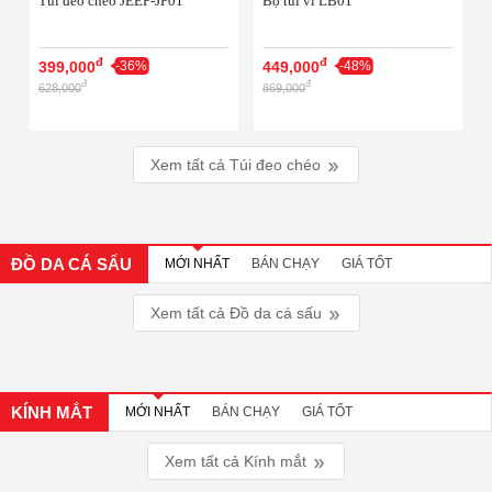
Túi đeo chéo JEEP-JP01
Bộ túi ví LB01
đ
đ
399,000
-36%
449,000
-48%
đ
đ
628,000
869,000
Xem tất cả
Túi đeo chéo
ĐỒ DA CÁ SẤU
MỚI NHẤT
BÁN CHẠY
GIÁ TỐT
Xem tất cả
Đồ da cá sấu
KÍNH MẮT
MỚI NHẤT
BÁN CHẠY
GIÁ TỐT
Xem tất cả
Kính mắt