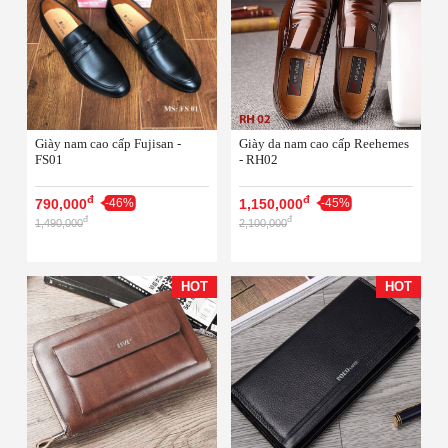
Giày nam cao cấp Fujisan -
Giày da nam cao cấp Reehemes
FS01
- RH02
đ
đ
790,000
-46%
1,150,000
-45%
đ
đ
1,490,000
2,100,000
HOT
HOT