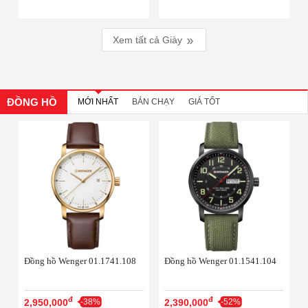
Xem tất cả
Giày
ĐỒNG HỒ
MỚI NHẤT
BÁN CHẠY
GIÁ TỐT
Đồng hồ Wenger 01.1741.108
Đồng hồ Wenger 01.1541.104
đ
đ
2,950,000
-38%
2,390,000
-52%