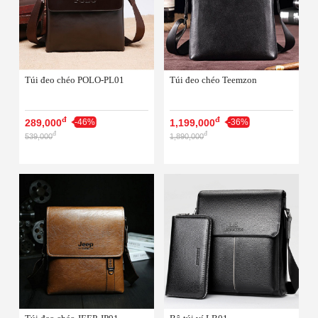
Túi đeo chéo POLO-PL01
Túi đeo chéo Teemzon
đ
đ
289,000
-46%
1,199,000
-36%
đ
đ
539,000
1,890,000