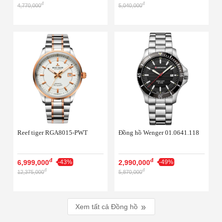
đ
đ
4,770,000
5,040,000
Reef tiger RGA8015-PWT
Đồng hồ Wenger 01.0641.118
đ
đ
6,999,000
-43%
2,990,000
-49%
đ
đ
12,375,000
5,870,000
Xem tất cả
Đồng hồ