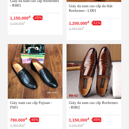
Giày da nam cao cấp Reehemes
- RH01
Giày da nam cao cấp da thật
Reehemes - LD01
đ
1,150,000
-45%
đ
1,200,000
-51%
đ
2,100,000
đ
2,450,000
Giày nam cao cấp Fujisan -
Giày da nam cao cấp Reehemes
FS01
- RH02
đ
đ
790,000
-46%
1,150,000
-45%
đ
đ
1,490,000
2,100,000