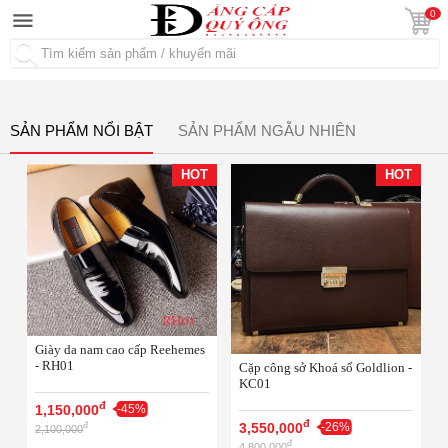
0
Tìm kiếm
SẢN PHẨM NỔI BẬT
SẢN PHẨM NGẪU NHIÊN
HOT
HOT
Giày da nam cao cấp Reehemes
- RH01
Cặp công sở Khoá số Goldlion -
KC01
đ
1,150,000
-45%
đ
3,550,000
-26%
đ
2,100,000
đ
4,800,000