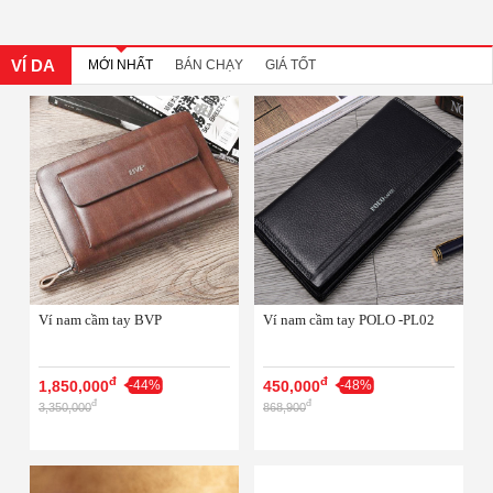
VÍ DA
MỚI NHẤT
BÁN CHẠY
GIÁ TỐT
Ví nam cầm tay BVP
Ví nam cầm tay POLO -PL02
đ
đ
1,850,000
-44%
450,000
-48%
đ
đ
3,350,000
868,900